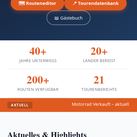
Sonstiges ▾
🗺️ Routeneditor
📍 Tourendatenbank
📖 Gästebuch
40+
20+
JAHRE UNTERWEGS
LÄNDER BEREIST
200+
21
ROUTEN VERFÜGBAR
TOURENBERICHTE
Motorrad Verkauft – aktuell kei
AKTUELL
Aktuelles & Highlights