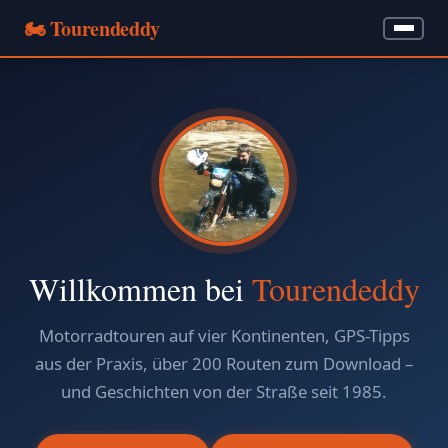
🏍️ Tourendeddy
Home
Über Mich
Meine Motorräder
Meine Autos
Tourenerzählungen ▾
Willkommen bei
Tourendeddy
GPS & Navigation ▾
Motorradtouren auf vier Kontinenten, GPS-Tipps
aus der Praxis, über 200 Routen zum Download –
Wandern
und Geschichten von der Straße seit 1985.
Bilder & Videos ▾