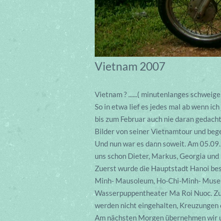
Vietnam 2007
Vietnam ? ......( minutenlanges schweige
So in etwa lief es jedes mal ab wenn ic
bis zum Februar auch nie daran gedacht
Bilder von seiner Vietnamtour und beg
Und nun war es dann soweit. Am 05.09.
uns schon Dieter, Markus, Georgia und 
Zuerst wurde die Hauptstadt Hanoi besi
Minh- Mausoleum, Ho-Chi-Minh- Museu
Wasserpuppentheater Ma Roi Nuoc. Zu e
werden nicht eingehalten, Kreuzungen e
Am nächsten Morgen übernehmen wir uns