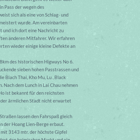
Din Pass der wegen des
ist sich als eine von Schlag- und
emeistert wurde. Am vereinbarten
t und ich dort eine Nachricht zu
pften anderen Mitfahrer. Wir erfahren
rten wieder einige kleine Defekte an
98km des historischen Higways No 6.
druckende sieben hohen Passtrassen und
ie Blach Thai, Kho Mu, Lu , Black
en. Nach dem Lunch in Lai Chau nehmen
Ho ist bekannt für den reichsten
der ärmlichen Stadt nicht erwartet
 Straßen lassen den Fahrspaß gleich
ten der Hoang Lien-Berge erbaut.
 mit 3143 mtr. der höchste Gipfel
 dort den heimischen Markt und ein