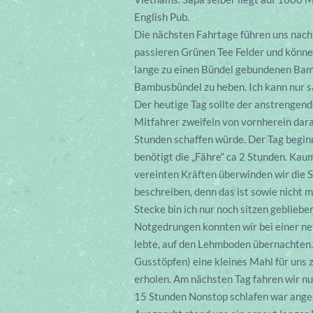
English Pub.
Die nächsten Fahrtage führen uns nach
passieren Grünen Tee Felder und könne
lange zu einen Bündel gebundenen Bambu
Bambusbündel zu heben. Ich kann nur s
Der heutige Tag sollte der anstrengen
Mitfahrer zweifeln von vornherein daran
Stunden schaffen würde. Der Tag beginn
benötigt die „Fähre“ ca 2 Stunden. Kau
vereinten Kräften überwinden wir die S
beschreiben, denn das ist sowie nicht 
Stecke bin ich nur noch sitzen geblieb
Notgedrungen konnten wir bei einer net
lebte, auf den Lehmboden übernachten. 
Gusstöpfen) eine kleines Mahl für uns 
erholen. Am nächsten Tag fahren wir n
15 Stunden Nonstop schlafen war ange