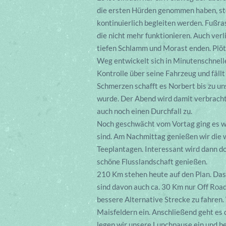
die ersten Hürden genommen haben, sto
kontinuierlich begleiten werden. Fußr
die nicht mehr funktionieren. Auch ver
tiefen Schlamm und Morast enden. Plöt
Weg entwickelt sich in Minutenschnelle
Kontrolle über seine Fahrzeug und fällt
Schmerzen schafft es Norbert bis zu u
wurde. Der Abend wird damit verbracht 
auch noch einen Durchfall zu.
Noch geschwächt vom Vortag ging es we
sind. Am Nachmittag genießen wir die 
Teeplantagen. Interessant wird dann do
schöne Flusslandschaft genießen.
210 Km stehen heute auf den Plan. Das
sind davon auch ca. 30 Km nur Off Road
bessere Alternative Strecke zu fahren.
Maisfeldern ein. Anschließend geht es 
legen wir unsere Lunchpause ein und b