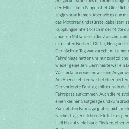
Ausgeruht stand uns ein erneut langer 
den Minsk kein Pappenstiel. Glücklicher
zügig voran kamen. Aber wie es nun mal
das Motorrad und stürzte, dabei zerri
Kupplungseinheit brach in der Mitte dur
anderen Mitfahrer in der Zwischenzeit
erreichten Norbert, Dieter, Hong und ic
Der nächste Tag war zurecht mit einer
Fahreinlage hatten uns nur zusätzlich
wieder genießen. Denn heute war ein L
Wasserfälle erwiesen als eine Augenwe
Am Abend kehrten wir bei einer netten k
Der vorletzte Fahrtag sollte uns in di
Fahrspass aufkommen. Auch die reizvol
einen kleinen Saufgelage und Arm drü
Zum letzten Fahrtage gibt es nicht me
Nachmittag erreichten. Ein letztes ge
Heil bis auf viele blaue Flecken, einer