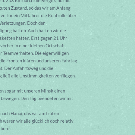
en. 233 Km durch die Berge sind mit
 guten Zustand, so das wir am Anfang
erlor ein Mitfahrer die Kontrolle über
 Verletzungen. Doch der
fügung hatten. Auch hatten wir die
sketten hatten. Erst gegen 21 Uhr
vorher in einer kleinen Ortschaft.
r Teamverhalten. Die eigenwilligen
die Fronten klären und unseren Fahrtag
t. Der Anfahrtsweg und die
 ließ alle Unstimmigkeiten verfliegen.
ßen sogar mit unseren Minsk einen
n bewegen. Den Tag beendeten wir mit
nach Hanoi, das wir am frühen
aren wir alle glücklich doch relativ
aben.