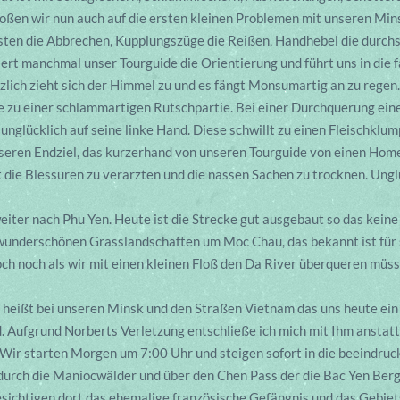
ßen wir nun auch auf die ersten kleinen Problemen mit unseren Mins
asten die Abbrechen, Kupplungszüge die Reißen, Handhebel die durch
liert manchmal unser Tourguide die Orientierung und führt uns in die 
zlich zieht sich der Himmel zu und es fängt Monsumartig an zu regen
 zu einer schlammartigen Rutschpartie. Bei einer Durchquerung einer
 unglücklich auf seine linke Hand. Diese schwillt zu einen Fleischklu
nseren Endziel, das kurzerhand von unseren Tourguide von einen Ho
die Blessuren zu verarzten und die nassen Sachen zu trocknen. Ungl
iter nach Phu Yen. Heute ist die Strecke gut ausgebaut so das kein
wunderschönen Grasslandschaften um Moc Chau, das bekannt ist für 
ch noch als wir mit einen kleinen Floß den Da River überqueren müs
 heißt bei unseren Minsk und den Straßen Vietnam das uns heute ein
. Aufgrund Norberts Verletzung entschließe ich mich mit Ihm anstatt
 Wir starten Morgen um 7:00 Uhr und steigen sofort in die beeindruc
durch die Maniocwälder und über den Chen Pass der die Bac Yen Berge
esichtigen dort das ehemalige französische Gefängnis und das Gebie