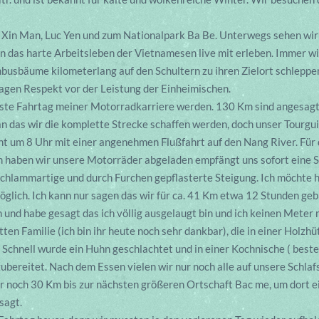
 Xin Man, Luc Yen und zum Nationalpark Ba Be. Unterwegs sehen wir 
n das harte Arbeitsleben der Vietnamesen live mit erleben. Immer wi
sbäume kilometerlang auf den Schultern zu ihren Zielort schleppen.
agen Respekt vor der Leistung der Einheimischen.
dste Fahrtag meiner Motorradkarriere werden. 130 Km sind angesagt,
 das wir die komplette Strecke schaffen werden, doch unser Tourguide 
t um 8 Uhr mit einer angenehmen Flußfahrt auf den Nang River. Für 
m haben wir unsere Motorräder abgeladen empfängt uns sofort eine Ste
chlammartige und durch Furchen gepflasterte Steigung. Ich möchte h
möglich. Ich kann nur sagen das wir für ca. 41 Km etwa 12 Stunden ge
en und habe gesagt das ich völlig ausgelaugt bin und ich keinen Mete
ten Familie (ich bin ihr heute noch sehr dankbar), die in einer Holzh
Schnell wurde ein Huhn geschlachtet und in einer Kochnische ( beste
zubereitet. Nach dem Essen vielen wir nur noch alle auf unsere Schla
ur noch 30 Km bis zur nächsten größeren Ortschaft Bac me, um dort 
sagt.