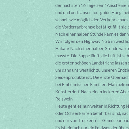
der nächsten 16 Tage sein? Anscheinen
und und und. Unser Tourguide Hong mein
schnell wie möglich den Verkehrschaos 
die Vorderradbremse betätigt fällt sie
Nach einer halben Stunde kann es dann 
Wir folgen den Highway No 6 in westlic
Hakan? Nach einer halben Stunde warte
musste. Die Suppe läuft, die Luft ist s
die ersten schönen Landstriche lassen 
um dann uns westlich zu unseren Endzie
Seidenprodukte ist. Die erste Übernac
bei Einheimischen Familien. Man bekom
Künstlerdorf. Nach einen leckeren Abe
Reiswein.
Heute geht es nun weiter in Richtung N
oder Ochsenkarren befahrbar sind, nach
und nur von Trockenreis, Gemüseanbau
Es ist einfach nur ein Feldweg der übe