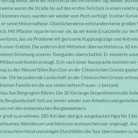
Fahrtag bevor, denn wir mussten ja den verlorenen Tag wieder aufhol
weise waren die Straße bis auf den ersten Teilstück in einen relativ
 kommen muss, wurden wir wieder vom Pech verfolgt. In einer Kurve v
ss er seine Motorradhose. Glücklicherweise entstanden keine großen
ch. Mit Pflaster reparierten wir sie, da wir keine Ersatzteile zur Ver
 verloren, das sie Probleme mit gerissene Kupplungszüge und Antrieb
h unser Endziel. Die anderen drei Mitfahrer übernachteten ca. 60 km 
 miesen Stimmung unseres Tourguides überschattet. Er monierte unse
e Mühen und Kosten erzeugt. Erst nach einer Aussprache konnten wir 
oop zu den Wasserfällen Ban Gioc an der Chinesischen Grenze geplan
ide. Die bezaubernde Landschaft an der Chinesischen Grenze entlang
leinen Familie ein die aus vielen netten Frauen :-) bestand.
e Mau Son Bergregion führen. Die 30 Km lange Serpentinenstraße lie
le Berglandschaft ließ uns immer wieder zum Anhalten und genieße
cken mit den einheimischen Bergbewohnern.
hr groß zu erwähnen. 185 Km über den gut ausgebauten Hgw No 1 bis 
meinsames Abendessen und Adressen austauschen war angesagt. Auch w
 verstauchten Hand und einigen Durchfällen die Tour überstanden zu h