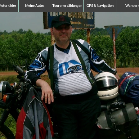
Motorräder
Meine Autos
Tourenerzählungen
GPS & Navigation
Wander