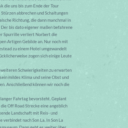
k die uns bis zum Ende der Tour
s Stürzen abbrechen und Schaltungen
falsche Richtung, die dann manchmal in
. Der bis dato eigener maßen befahrene
 Spurrille verliert Norbert die
mpen Artigen Gebilde an. Nur noch mit
mestead zu einem Hotel umgewandelt
ücklicherweise zogen sich einige Leute
e weiteren Schwierigkeiten zu erwarten
sein mildes Klima und seine Obst und
sen. Anschließend können wir noch die
 langer Fahrtag bevorsteht. Geplant
 die Off Road Strecke eine angeblich
kende Landschaft mit Reis- und
 verbindet nach Son La. In Son La
tsmuseum. Dann geht es weiter über