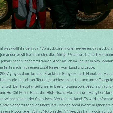
n) was wollt ihr denn da ? Da ist doch ein Krieg gewesen, das ist doch 
h jemanden erzählte das meine diesjährige Urlaubsreise nach Vietnam 
 jemals nach Vietnam zu fahren. Aber als ich im Januar in New Zealan
eisterte mich mit seinen Erzählungen vom Land und Leute.
2007 ging es dann los über Frankfurt, Bangkok nach Hanoi, der Haup
Hakan, die sich dieser Tour angeschlossen hatten, und unser Tourgui
chtigt. Der Hauptanteil unserer Besichtigungstour bezog sich auf d
m, Ho-Chi-Minh- Haus, das Historische Museum, der Hang Da Mark
rwähnen bleibt der Chaotische Verkehr in Hanoi. Es wird einfach s
infach ohne zu schauen überquert und der Rechtsverkehr ignoriert. W
ere Motorräder. Ähm... Motorräder ??? Nee, das kann doch nicht wa