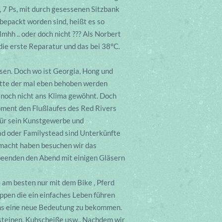
 7 Ps, mit durch gesessenen Sitzbank
bepackt worden sind, heißt es so
mhh .. oder doch nicht ??? Als Norbert
die erste Reparatur und das bei 38°C.
ssen. Doch wo ist Georgia, Hong und
atte der mal eben behoben werden
ch noch nicht ans Klima gewöhnt. Doch
Moment den Flußlaufes des Red Rivers
 für sein Kunstgewerbe und
ad oder Familystead sind Unterkünfte
emacht haben besuchen wir das
beenden den Abend mit einigen Gläsern
 am besten nur mit dem Bike , Pferd
ppen die ein einfaches Leben führen
uns eine neue Bedeutung zu bekommen.
rsteinen, Kuhscheiße usw.. Nachdem wir