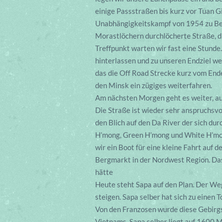
einige Passstraßen bis kurz vor Tuan G
Unabhängigkeitskampf von 1954 zu Berü
Morastlöchern durchlöcherte Straße, d
Treffpunkt warten wir fast eine Stunde.
hinterlassen und zu unseren Endziel we
das die Off Road Strecke kurz vom End
den Minsk ein zügiges weiterfahren.
Am nächsten Morgen geht es weiter, au
Die Straße ist wieder sehr anspruchsv
den Blich auf den Da River der sich dur
H’mong, Green H’mong und White H’mong
wir ein Boot für eine kleine Fahrt auf 
Bergmarkt in der Nordwest Region. Das
hätte
Heute steht Sapa auf den Plan. Der We
steigen. Sapa selber hat sich zu einen
Von den Franzosen wurde diese Gebirgsk
Vietnams. Sapa selber liegt auf 1600 M