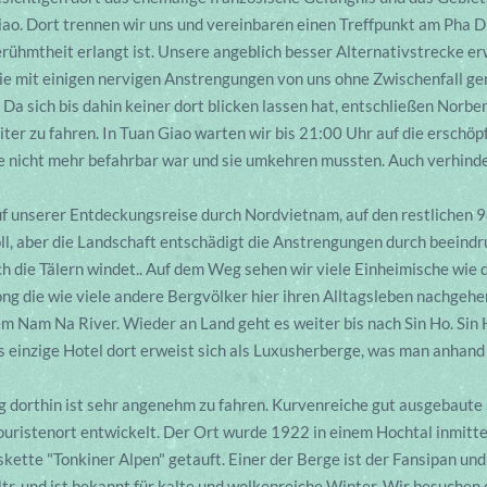
iao. Dort trennen wir uns und vereinbaren einen Treffpunkt am Pha 
hmtheit erlangt ist. Unsere angeblich besser Alternativstrecke erwe
ie mit einigen nervigen Anstrengungen von uns ohne Zwischenfall g
 Da sich bis dahin keiner dort blicken lassen hat, entschließen Norber
iter zu fahren. In Tuan Giao warten wir bis 21:00 Uhr auf die erschö
e nicht mehr befahrbar war und sie umkehren mussten. Auch verhinde
f unserer Entdeckungsreise durch Nordvietnam, auf den restlichen 
oll, aber die Landschaft entschädigt die Anstrengungen durch beein
ch die Tälern windet.. Auf dem Weg sehen wir viele Einheimische wie d
 die wie viele andere Bergvölker hier ihren Alltagsleben nachgeh
dem Nam Na River. Wieder an Land geht es weiter bis nach Sin Ho. Sin 
 einzige Hotel dort erweist sich als Luxusherberge, was man anhand 
g dorthin ist sehr angenehm zu fahren. Kurvenreiche gut ausgebaute
 Touristenort entwickelt. Der Ort wurde 1922 in einem Hochtal inmit
ette "Tonkiner Alpen" getauft. Einer der Berge ist der Fansipan und
tr. und ist bekannt für kalte und wolkenreiche Winter. Wir besuchen