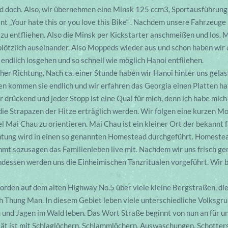
d doch. Also, wir übernehmen eine Minsk 125 ccm3, Sportausführung,
t „Your hate this or you love this Bike“ . Nachdem unsere Fahrzeuge 
zu entfliehen. Also die Minsk per Kickstarter anschmeißen und los. M
 plötzlich auseinander. Also Moppeds wieder aus und schon haben wir 
endlich losgehen und so schnell wie möglich Hanoi entfliehen.
her Richtung. Nach ca. einer Stunde haben wir Hanoi hinter uns gela
n kommen sie endlich und wir erfahren das Georgia einen Platten h
ehr drückend und jeder Stopp ist eine Qual für mich, denn ich habe mi
die Strapazen der Hitze erträglich werden. Wir folgen eine kurzen 
l Mai Chau zu orientieren. Mai Chau ist ein kleiner Ort der bekannt
htung wird in einen so genannten Homestead durchgeführt. Homeste
mt sozusagen das Familienleben live mit. Nachdem wir uns frisch g
ndessen werden uns die Einheimischen Tanzritualen vorgeführt. Wir 
orden auf dem alten Highway No.5 über viele kleine Bergstraßen, die
 Thung Man. In diesem Gebiet leben viele unterschiedliche Volksgru
 und Jagen im Wald leben. Das Wort Straße beginnt von nun an für 
rsät ist mit Schlaglöchern, Schlammlöchern, Auswaschungen, Schotte