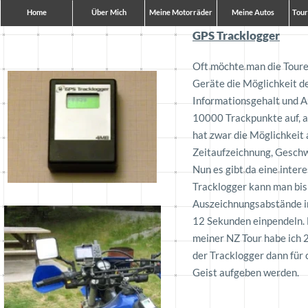
Home
Über Mich
Meine Motorräder
Meine Autos
Tour
GPS Tracklogger
Oft möchte man die Touren
Geräte die Möglichkeit d
Informationsgehalt und A
10000 Trackpunkte auf, a
hat zwar die Möglichkeit 
Zeitaufzeichnung, Geschw
Nun es gibt da eine inter
Tracklogger kann man bis
Auszeichnungsabstände in
12 Sekunden einpendeln. M
meiner NZ Tour habe ich 
der Tracklogger dann für
Geist aufgeben werden.